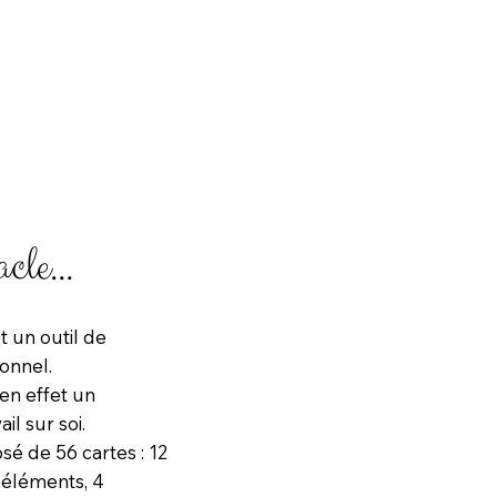
le...
et un outil de
onnel.
 en effet un
il sur soi.
sé de 56 cartes : 12
4 éléments, 4