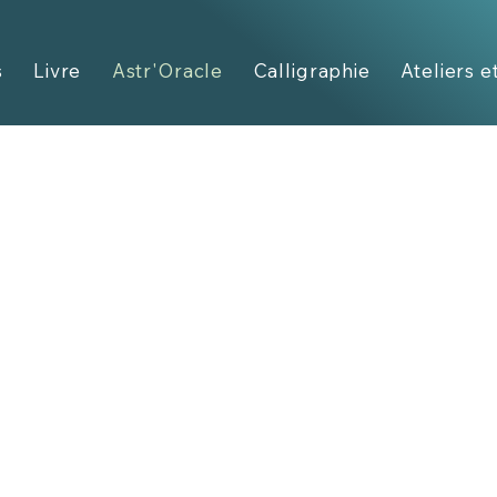
s
Livre
Astr'Oracle
Calligraphie
Ateliers e