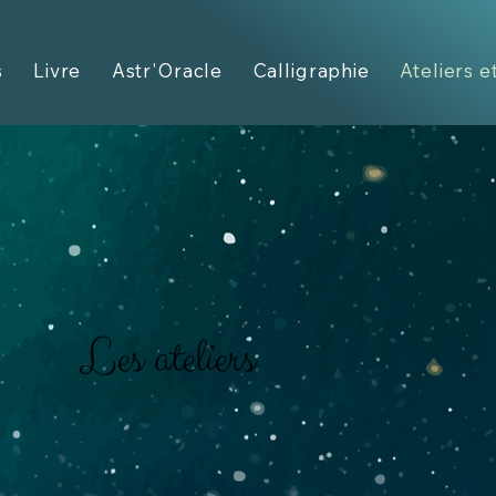
s
Livre
Astr'Oracle
Calligraphie
Ateliers e
Les ateliers