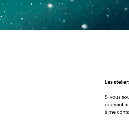
Les atelie
Si vous so
pouvant ac
à me conta