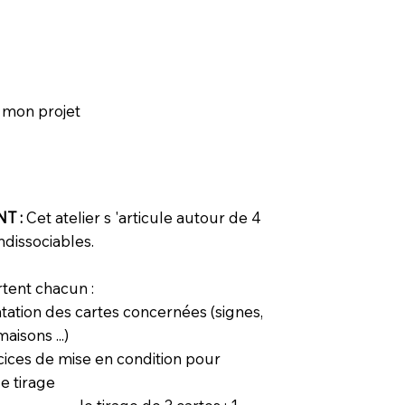
 mon projet
T :
Cet atelier s 'articule autour de 4
dissociables.
tent chacun :
ntation des cartes concernées (signes,
aisons ...)
cices de mise en condition pour
miser le tirage