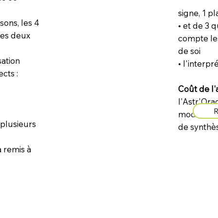
• le t
signe, 1 p
isons, les 4
• et de 3 
 les deux
compte les
de soi
sation
• l'interpr
ects :
Coût de l'
l'Astr'Orac
R
modules d
 plusieurs
de synthè
a remis à