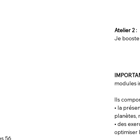
Atelier 2 :
Je booste
IMPORTAN
modules in
Ils compor
• la prése
planètes, m
• des exer
opti
es 56