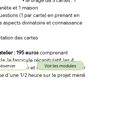
irage de 3 cartes : 1
lanète et 1 maison
questions (1 par carte) en prenant en
 aspects divinatoire et connaissance
étation des cartes
atelier : 195 euros
comprenant
le, le fascicule récapitulatif, les 4
éserver
Voir les modules
e 3H chacun et un entretien ultérieur
se d'une 1/2 heure sur le projet mené